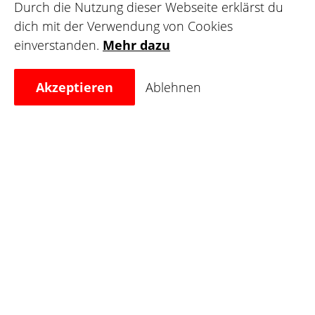
Durch die Nutzung dieser Webseite erklärst du
deinen Kundenstock, teile deine Wanna-dos und
dich mit der Verwendung von Cookies
finde deine Wunschleinwand.
einverstanden.
Mehr dazu
Registrieren
Akzeptieren
Ablehnen
Für Leinwände
Finde deinen nächsten Tätowierer, bewerte deine
Lieblingskünstler und teile deine Tattoo-Bilder in
der Galerie, um andere zu inspirieren.
Registrieren