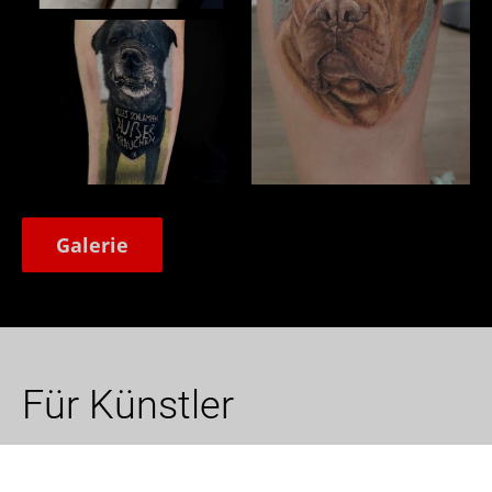
Galerie
Für Künstler
Du bist TätowiererIn? Dann präsentiere dich und
deine Kunstwerke im Tattoo Netzwerk, erweitere