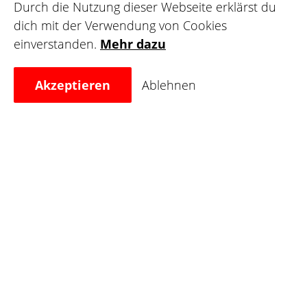
Durch die Nutzung dieser Webseite erklärst du
deinen Kundenstock, teile deine Wanna-dos und
dich mit der Verwendung von Cookies
finde deine Wunschleinwand.
einverstanden.
Mehr dazu
Registrieren
Akzeptieren
Ablehnen
Für Leinwände
Finde deinen nächsten Tätowierer, bewerte deine
Lieblingskünstler und teile deine Tattoo-Bilder in
der Galerie, um andere zu inspirieren.
Registrieren