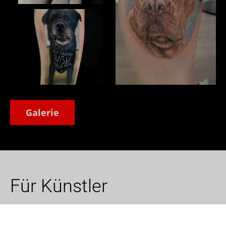
Galerie
Für Künstler
Du bist TätowiererIn? Dann präsentiere dich und
deine Kunstwerke im Tattoo Netzwerk, erweitere