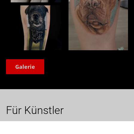
Galerie
Für Künstler
Du bist TätowiererIn? Dann präsentiere dich und
deine Kunstwerke im Tattoo Netzwerk, erweitere