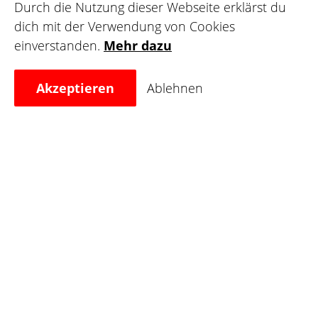
Durch die Nutzung dieser Webseite erklärst du
deinen Kundenstock, teile deine Wanna-dos und
dich mit der Verwendung von Cookies
finde deine Wunschleinwand.
einverstanden.
Mehr dazu
Registrieren
Akzeptieren
Ablehnen
Für Leinwände
Finde deinen nächsten Tätowierer, bewerte deine
Lieblingskünstler und teile deine Tattoo-Bilder in
der Galerie, um andere zu inspirieren.
Registrieren