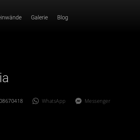
einwände
Galerie
Blog
ia
08670418
WhatsApp
Messenger