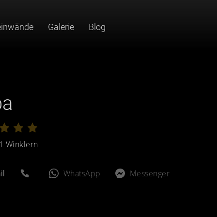
einwände
Galerie
Blog
ba
e
1 Winklern
il
WhatsApp
Messenger