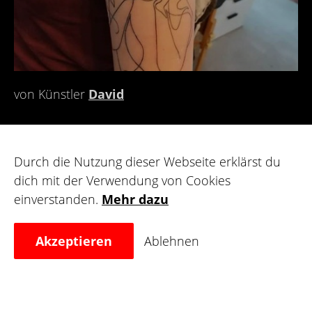
von Künstler
David
Oriental
Durch die Nutzung dieser Webseite erklärst du
dich mit der Verwendung von Cookies
Chinesische Schriftzeichen und Drachen, aber
einverstanden.
Mehr dazu
vor allem Tattoos im traditionellen japanischen
Style fallen unter Oriental Tattoos.
Akzeptieren
Ablehnen
Oriental Tattoos