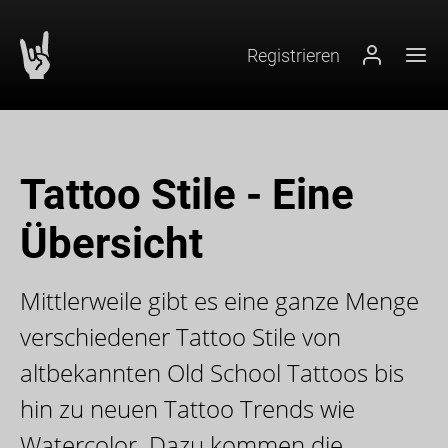
Registrieren
Login
Hau
Inhalt (1)
Hauptmenü (2)
Suche (3)
Tattoo Stile - Eine
Übersicht
Mittlerweile gibt es eine ganze Menge
verschiedener Tattoo Stile von
altbekannten Old School Tattoos bis
hin zu neuen Tattoo Trends wie
Watercolor. Dazu kommen die