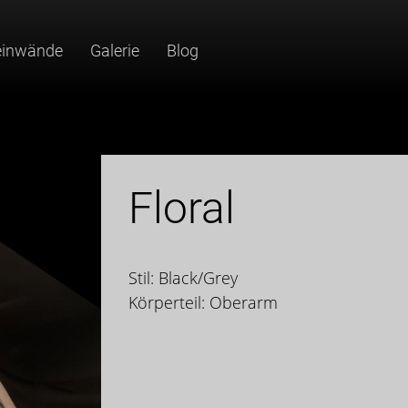
einwände
Galerie
Blog
Floral
Stil: Black/Grey
Körperteil: Oberarm