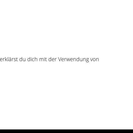
Für Leinwä
dich und deine
Finde deinen nächsten Tä
e deinen Kundenstock,
und teile deine Tattoo-Bi
Wunschleinwand.
inspirieren.
erklärst du dich mit der Verwendung von
Registrieren
FAQs
Impressum
AGBs
Datenschutz
Kont