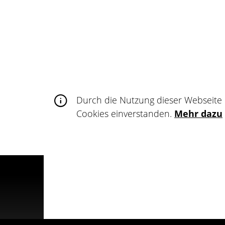
Für Künstler
Du bist TätowiererIn? Dann präsentiere 
Kunstwerke im Tattoo Netzwerk, erweiter
teile deine Wanna-dos und finde deine 
Durch die Nutzung dieser Webseite 
Cookies einverstanden.
Mehr dazu
Registrieren
© Tattoo Netzwerk 2025
About