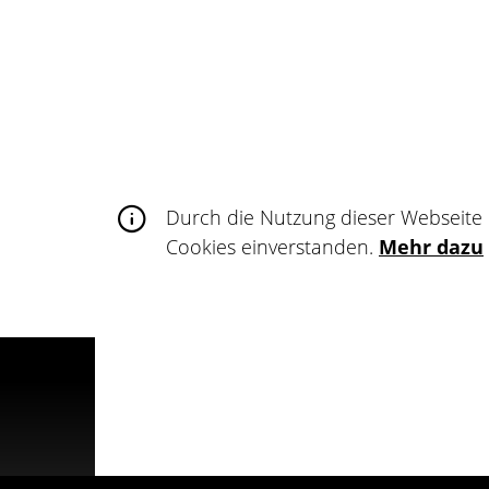
Für Künstler
Du bist TätowiererIn? Dann präsentiere 
Kunstwerke im Tattoo Netzwerk, erweiter
teile deine Wanna-dos und finde deine 
Durch die Nutzung dieser Webseite 
Cookies einverstanden.
Mehr dazu
Registrieren
© Tattoo Netzwerk 2025
About