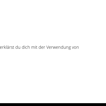
Für Leinwä
dich und deine
Finde deinen nächsten Tä
e deinen Kundenstock,
und teile deine Tattoo-Bi
Wunschleinwand.
inspirieren.
erklärst du dich mit der Verwendung von
Registrieren
FAQs
Impressum
AGBs
Datenschutz
Kont