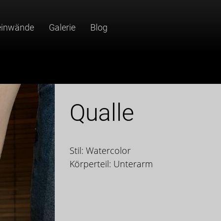
einwände
Galerie
Blog
Qualle
Stil: Watercolor
Körperteil: Unterarm